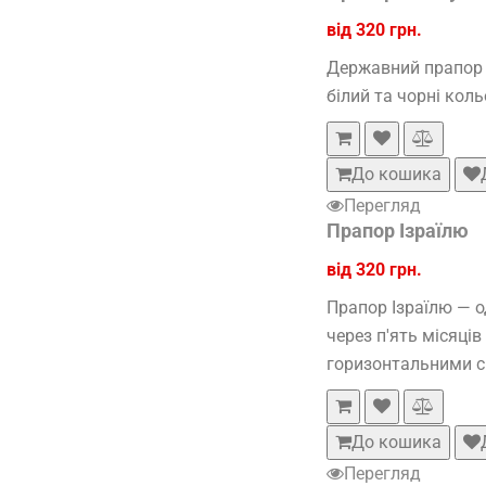
від 320 грн.
Державний прапор Є
білий та чорні коль
До кошика
Перегляд
Прапор Ізраїлю
від 320 грн.
Прапор Ізраїлю — о
через п'ять місяці
горизонтальними си
До кошика
Перегляд