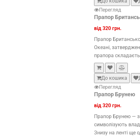
До кошика
Перегляд
Прапор Британськ
від 320 грн.
Прапор Британської
Океані, затверджен
прапора складається
До кошика
Перегляд
Прапор Брунею
від 320 грн.
Прапор Брунею — за
символізують владу
Знизу на ленті ще 