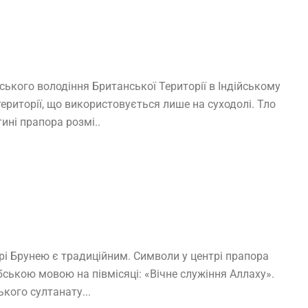
ського володіння Британської Території в Індійському
ериторії, що використовується лише на суходолі. Тло
ині прапора розмі..
і Брунею є традиційним. Символи у центрі прапора
бською мовою на півмісяці: «Вічне служіння Аллаху».
кого султанату...