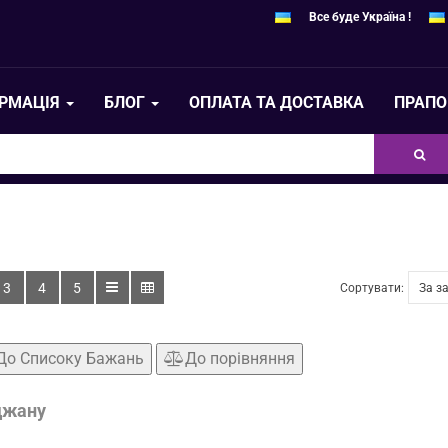
Все буде Україна !
ОРМАЦІЯ
БЛОГ
ОПЛАТА ТА ДОСТАВКА
ПРАПО
3
4
5
Сортувати:
До Списоку Бажань
До порівняння
джану