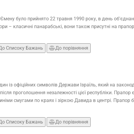
мену було прийнято 22 травня 1990 року, в день об'єднан
ори – класичні панарабські, вони також присутні на прапорах
До Списоку Бажань
До порівняння
дин із офіційних символів Держави Ізраїль, який на законо
в після проголошення незалежності цієї республіки. Прапо
німи смугами по краях і зіркою Давида в центрі. Прапор бу
До Списоку Бажань
До порівняння