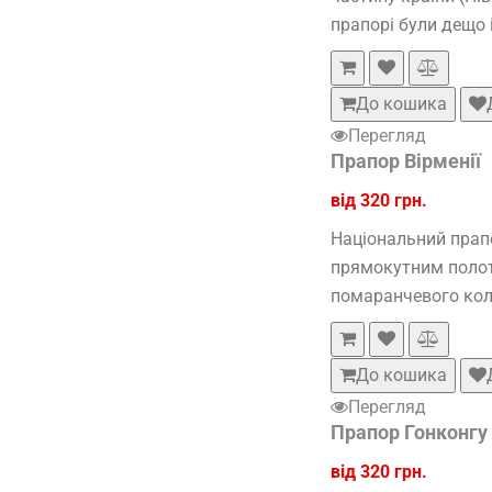
прапорі були дещо 
До кошика
Перегляд
Прапор Вірменії
від 320 грн.
Національний прапо
прямокутним полотн
помаранчевого коль
До кошика
Перегляд
Прапор Гонконгу
від 320 грн.