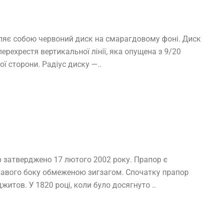
ляє собою червоний диск на смарагдовому фоні. Диск
рехрестя вертикальної лінії, яка опущена з 9/20
ої сторони. Радіус диску —..
 затверджено 17 лютого 2002 року. Прапор є
равого боку обмеженою зигзагом. Спочатку прапор
итов. У 1820 році, коли було досягнуто ..