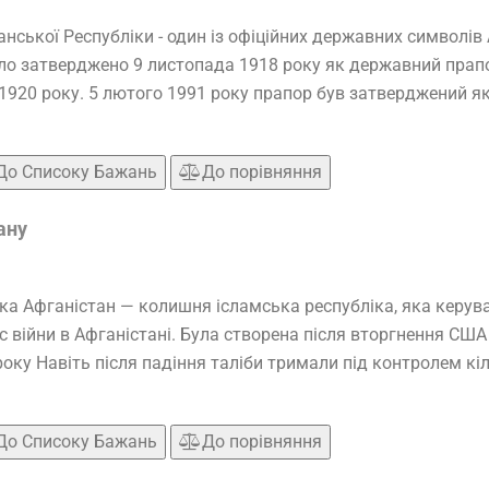
ської Республіки - один із офіційних державних символів
уло затверджено 9 листопада 1918 року як державний прап
1920 року. 5 лютого 1991 року прапор був затверджений 
До Списоку Бажань
До порівняння
ану
ка Афганістан — колишня ісламська республіка, яка керувал
с війни в Афганістані. Була створена після вторгнення СШ
оку Навіть після падіння таліби тримали під контролем кільк
До Списоку Бажань
До порівняння