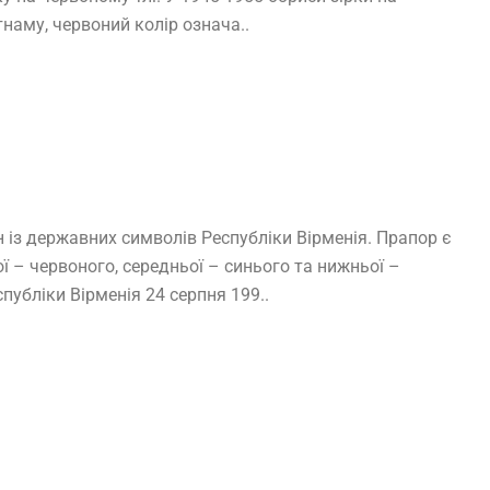
тнаму, червоний колір означа..
 із державних символів Республіки Вірменія. Прапор є
 – червоного, середньої – синього та нижньої –
убліки Вірменія 24 серпня 199..