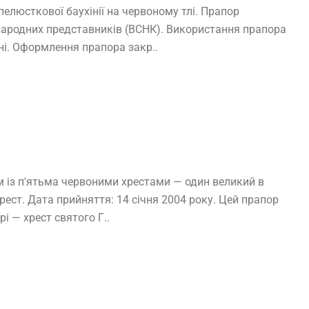
елюсткової баухінії на червоному тлі. Прапор
в народних представників (ВСНК). Використання прапора
ні. Оформлення прапора закр..
м із п'ятьма червоними хрестами — один великий в
рест. Дата прийняття: 14 січня 2004 року. Цей прапор
і — хрест святого Г..