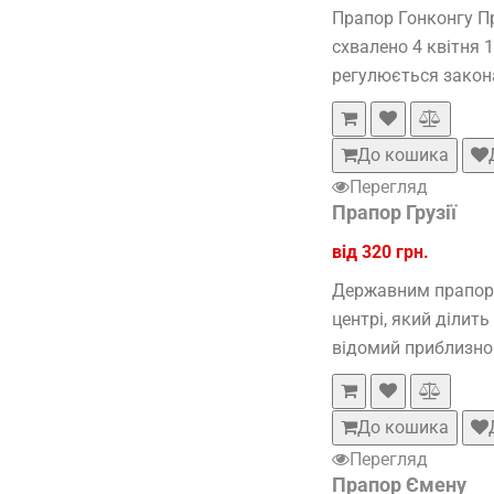
Прапор Гонконгу Пр
схвалено 4 квітня 
регулюється закона
До кошика
Перегляд
Прапор Грузії
від 320 грн.
Державним прапором
центрі, який ділит
відомий приблизно з
До кошика
Перегляд
Прапор Ємену