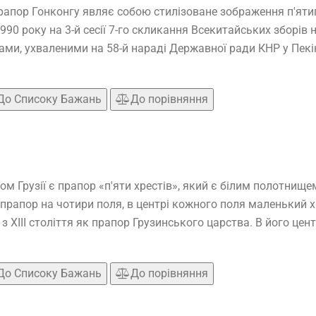
апор Гонконгу являє собою стилізоване зображення п'ятип
1990 року на 3-й сесії 7-го скликання Всекитайських зборі
ми, ухваленими на 58-й нараді Державної ради КНР у Пекі
До Списоку Бажань
До порівняння
 Грузії є прапор «п'яти хрестів», який є білим полотнище
ь прапор на чотири поля, в центрі кожного поля маленький х
 XIII століття як прапор Грузинського царства. В його центр
До Списоку Бажань
До порівняння