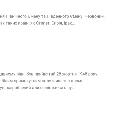
ня Північного Ємену та Південного Ємену. Червоний,
 таких країн, як Єгипет, Сирія, Ірак...
давчому рівні був прийнятий 28 жовтня 1948 року,
р є білим прямокутним полотнищем з двома
в розроблений для сіоністського ру..