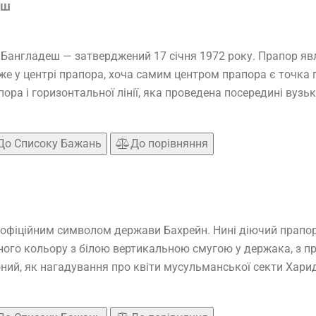
еш
Бангладеш — затверджений 17 січня 1972 року. Прапор яв
 у центрі прапора, хоча самим центром прапора є точка пе
ора і горизонтальної лінії, яка проведена посередині вузьк
До Списоку Бажань
До порівняння
 офіційним символом держави Бахрейн. Нині діючий прапор
ого кольору з білою вертикальною смугою у держака, з п
ний, як нагадування про квіти мусульманської секти Харидж