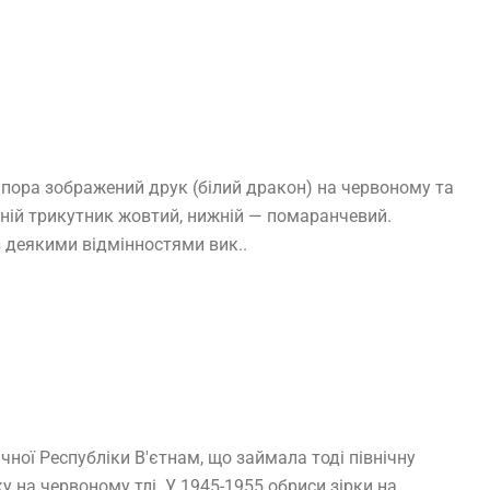
апора зображений друк (білий дракон) на червоному та
хній трикутник жовтий, нижній — помаранчевий.
з деякими відмінностями вик..
ої Республіки В'єтнам, що займала тоді північну
у на червоному тлі. У 1945-1955 обриси зірки на