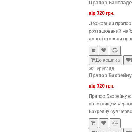
Прапор Банглад
від 320 грн.
Державний прапор 
розташований майже
довгої сторони прап
До кошика
Перегляд
Прапор Бахрейну
від 320 грн.
Прапор Бахрейну є
полотнищем червон
Бахрейну був черво