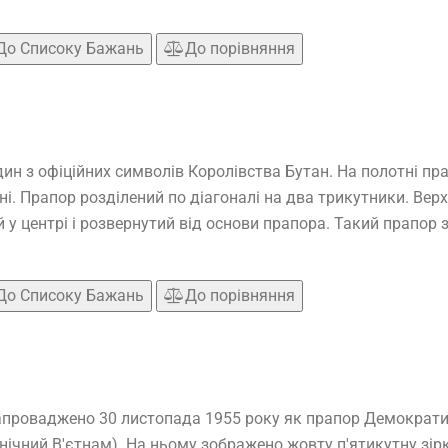
До Списоку Бажань
До порівняння
ин з офіційних символів Королівства Бутан. На полотні пр
. Прапор розділений по діагоналі на два трикутники. Вер
у центрі і розвернутий від основи прапора. Такий прапор 
До Списоку Бажань
До порівняння
проваджено 30 листопада 1955 року як прапор Демократичн
внічний В'єтнам). На ньому зображено жовту п'ятикутну зірк