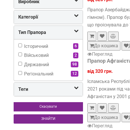
Виробник
Прапор Азербайджан
Категорії
гімном). Прапор б
що проіснувала до 
Тип Прапора
До кошика
Історичний
6
Перегляд
Військовий
2
Прапор Афганіст
Державний
98
від 320 грн.
Регіональний
12
Ісламська Республі
2021 роками під ча
Теги
Афганістан у 2001 р
Скасувати
До кошика
ЗНАЙТИ
Перегляд