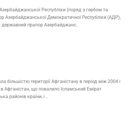
 Азербайджанської Республіки (поряд з гербом та
ор Азербайджанської Демократичної Республіки (АДР),
як державний прапор Азербайджанс..
а більшістю території Афганістану в період між 2004 і
А в Афганістан, що повалило Ісламський Емірат
а районів країни, і ..