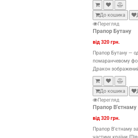
До кошика
Перегляд
Прапор Бутану
від 320 грн.
Прапор Бутану — од
помаранчевому фоні
Дракон зображений 
До кошика
Перегляд
Прапор В'єтнаму
від 320 грн.
Прапор В'єтнаму за
частину країни (Пі