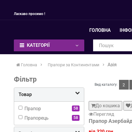
Ласкаво просимо !
ГОЛОВНА
ІНФ
КАТЕГОРІЇ
Азія
Головна
Прапори за Континентами
Фільтр
Вид каталогу:
2
Товар
До кошика
Прапор
58
Перегляд
Прапорець
58
Прапор Азербай
від 320 грн.