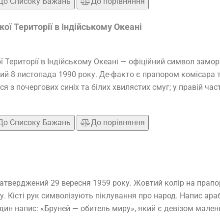
До Списоку Бажань
До порівняння
ої Території в Індійському Океані
 Території в Індійському Океані — офіційний символ замор
ий 8 листопада 1990 року. Де-факто є прапором комісара т
 з почергових синіх та білих хвилястих смуг; у правій част
До Списоку Бажань
До порівняння
тверджений 29 вересня 1959 року. Жовтий колір на прапор
. Кісті рук символізують піклування про народ. Напис ара
один напис: «Бруней — обитель миру», який є девізом малень