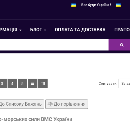
Все буде Україна !
ОРМАЦІЯ
БЛОГ
ОПЛАТА ТА ДОСТАВКА
ПРАПО
3
4
5
Сортувати:
До Списоку Бажань
До порівняння
о-морських сили ВМС України