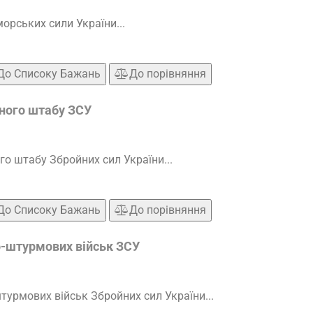
орських сили України...
До Списоку Бажань
До порівняння
ного штабу ЗСУ
о штабу Збройних сил України...
До Списоку Бажань
До порівняння
-штурмових військ ЗСУ
урмових військ Збройних сил України...