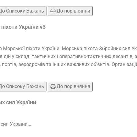
До Списоку Бажань
До порівняння
піхоти України v3
 Морської піхоти України. Морська піхота Збройних сил У
 дій у складі тактичних і оперативно-тактичних десантів, 
 портів, аеродромів та інших важливих об'єктів. Організац
До Списоку Бажань
До порівняння
х сил України
сил України...