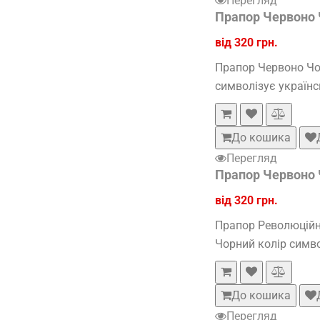
Перегляд
Прапор Червоно 
від 320 грн.
Прапор Червоно Чор
символізує українс
До кошика
Перегляд
Прапор Червоно 
від 320 грн.
Прапор Революційни
Чорний колір симво
До кошика
Перегляд