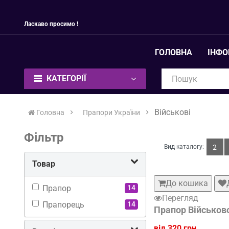
Ласкаво просимо !
ГОЛОВНА
ІНФ
КАТЕГОРІЇ
Військові
Головна
Прапори України
Фільтр
Вид каталогу:
2
Товар
До кошика
Прапор
14
Перегляд
Прапорець
14
Прапор Військов
від 320 грн.