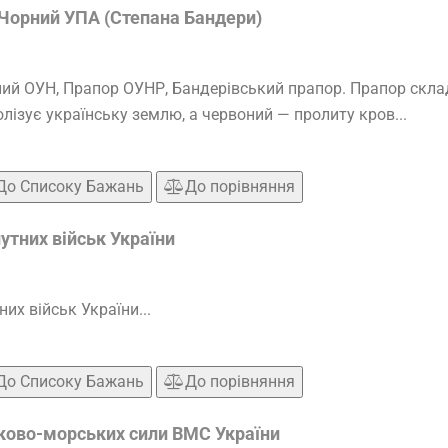
Чорний УПА (Степана Бандери)
й ОУН, Прапор ОУНР, Бандерівський прапор. Прапор склада
лізує українську землю, а червоний — пролиту кров...
До Списоку Бажань
До порівняння
утних військ України
их військ України...
До Списоку Бажань
До порівняння
ково-морських сили ВМС України