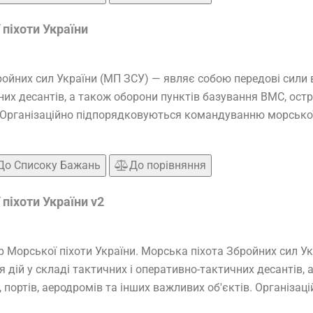
піхоти України
ойних сил України (МП ЗСУ) — являє собою передові сили в
их десантів, а також оборони пунктів базування ВМС, остро
 Організаційно підпорядковуються командуванню морської п
До Списоку Бажань
До порівняння
піхоти України v2
 Морської піхоти України. Морська піхота Збройних сил У
 дій у складі тактичних і оперативно-тактичних десантів, 
 портів, аеродромів та інших важливих об'єктів. Організац