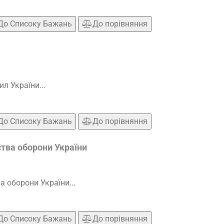
До Списоку Бажань
До порівняння
л України...
До Списоку Бажань
До порівняння
тва оборони України
а оборони України...
До Списоку Бажань
До порівняння