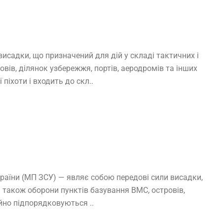
исадки, що призначений для дій у складі тактичних і
вів, ділянок узбережжя, портів, аеродромів та інших
іхоти і входить до скл..
країни (МП ЗСУ) — являє собою передові сили висадки,
а також оборони пунктів базування ВМС, островів,
ійно підпорядковуються ..