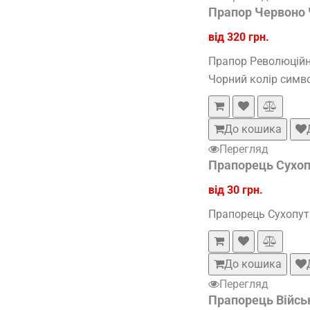
Прапор Червоно 
від 320 грн.
Прапор Революційни
Чорний колір симво
До кошика
Перегляд
Прапорець Сухоп
від 30 грн.
Прапорець Сухопутн
До кошика
Перегляд
Прапорець Війсь