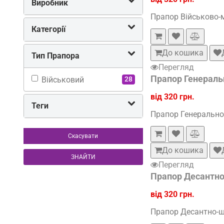
Виробник
Прапор Військово-м
Категорії
До кошика
Тип Прапора
Перегляд
Прапор Генераль
Військовий
28
від 320 грн.
Теги
Прапор Генеральног
Скасувати
До кошика
ЗНАЙТИ
Перегляд
Прапор Десантно
від 320 грн.
Прапор Десантно-шт