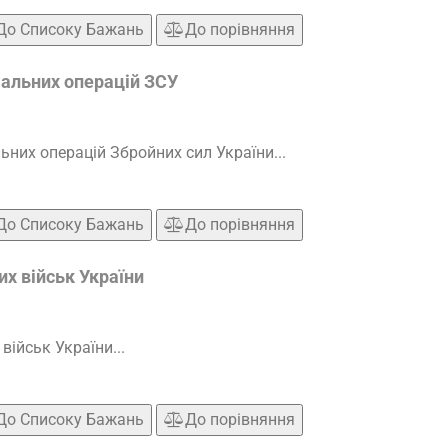
До Списоку Бажань
До порівняння
іальних операцій ЗСУ
ьних операцій Збройних сил України...
До Списоку Бажань
До порівняння
х військ України
військ України...
До Списоку Бажань
До порівняння